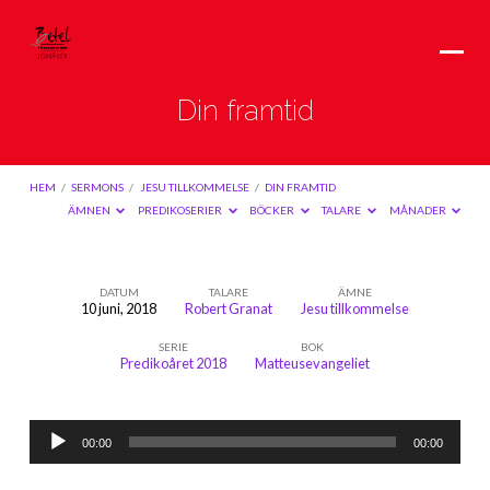
Din framtid
HEM
/
SERMONS
/
JESU TILLKOMMELSE
/
DIN FRAMTID
ÄMNEN
PREDIKOSERIER
BÖCKER
TALARE
MÅNADER
DATUM
TALARE
ÄMNE
10 juni, 2018
Robert Granat
Jesu tillkommelse
Din
SERIE
BOK
framtid
Predikoåret 2018
Matteusevangeliet
Ljudspelare
00:00
00:00