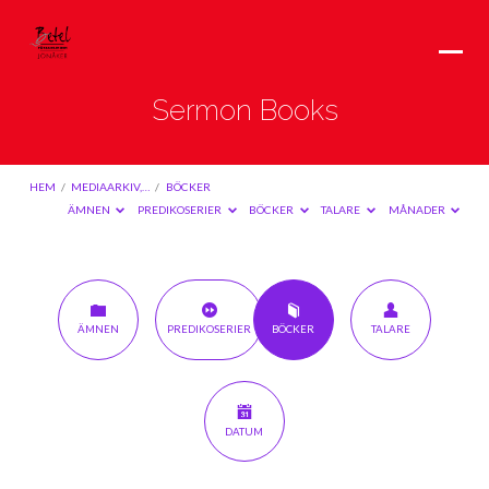
Sermon Books
HEM
/
MEDIAARKIV,…
/
BÖCKER
ÄMNEN
PREDIKOSERIER
BÖCKER
TALARE
MÅNADER
Sermon
ÄMNEN
PREDIKOSERIER
BÖCKER
TALARE
Books
DATUM