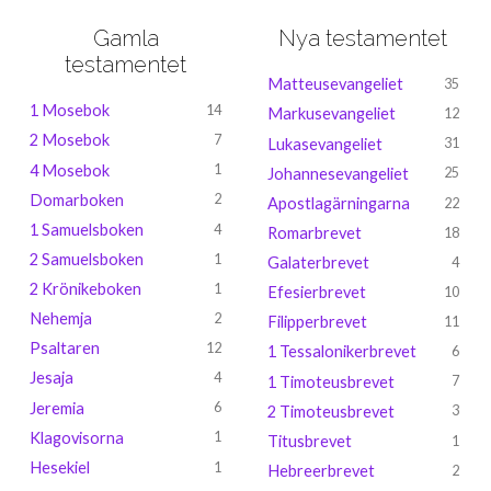
Gamla
Nya testamentet
testamentet
Matteusevangeliet
35
1 Mosebok
14
Markusevangeliet
12
2 Mosebok
7
Lukasevangeliet
31
4 Mosebok
1
Johannesevangeliet
25
Domarboken
2
Apostlagärningarna
22
1 Samuelsboken
4
Romarbrevet
18
2 Samuelsboken
1
Galaterbrevet
4
2 Krönikeboken
1
Efesierbrevet
10
Nehemja
2
Filipperbrevet
11
Psaltaren
12
1 Tessalonikerbrevet
6
Jesaja
4
1 Timoteusbrevet
7
Jeremia
6
2 Timoteusbrevet
3
Klagovisorna
1
Titusbrevet
1
Hesekiel
1
Hebreerbrevet
2