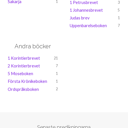
Sakarja
1
1 Petrusbrevet
3
1 Johannesbrevet
5
Judas brev
1
Uppenbarelseboken
7
Andra böcker
1 Korintierbrevet
21
2 Korintierbrevet
7
5 Moseboken
1
Första Krönikeboken
1
Ordspråksboken
2
Senaste predikningarna