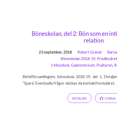
Böneskolan, del 2: Bön som en int
relation
23 september, 2018
Robert Granat
Barn
Böneskolan 2018-19
,
Predikoåre
1 Mosebok
,
Galaterbrevet
,
Psaltaren
,
R
Betelförsamlingens böneskola 2018-19, del 1. Detalje
”Spara”. Eventuella frågor skickas via kontaktformuläret.
DETALJER
LYSSNA