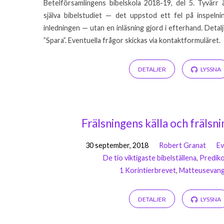
Betelförsamlingens bibelskola 2018-19, del 5. Tyvärr ä
själva bibelstudiet — det uppstod ett fel på inspelni
inledningen — utan en inläsning gjord i efterhand. Detal
”Spara”. Eventuella frågor skickas via kontaktformuläret.
DETALJER
LYSSNA
Frälsningens källa och frälsn
30 september, 2018
Robert Granat
Ev
De tio viktigaste bibelställena
,
Predik
1 Korintierbrevet
,
Matteusevang
DETALJER
LYSSNA