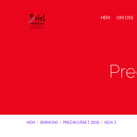
HEM
OM OSS
Pre
HEM
/
SERMONS
/
PREDIKOÅRET 2018
/
SIDA 3