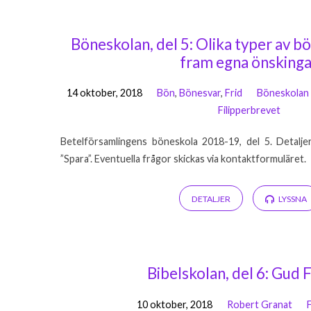
Predikoåret
Böneskolan, del 5: Olika typer av bön
fram egna önskinga
2018
14 oktober, 2018
Bön
,
Bönesvar
,
Frid
Böneskolan
Filipperbrevet
(Sida
Betelförsamlingens böneskola 2018-19, del 5. Detalje
3)
”Spara”. Eventuella frågor skickas via kontaktformuläret.
DETALJER
LYSSNA
Bibelskolan, del 6: Gud 
10 oktober, 2018
Robert Granat