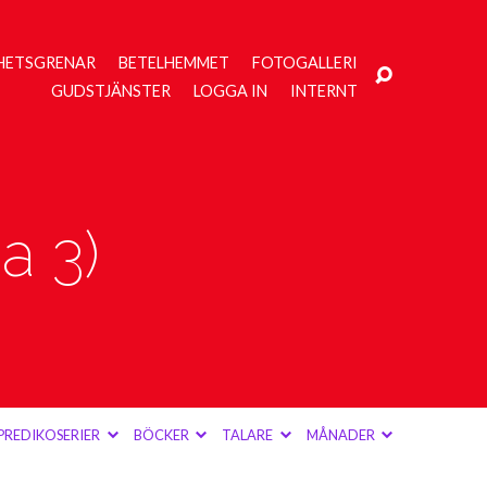
HETSGRENAR
BETELHEMMET
FOTOGALLERI
GUDSTJÄNSTER
LOGGA IN
INTERNT
a 3)
PREDIKOSERIER
BÖCKER
TALARE
MÅNADER