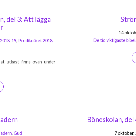
, del 3: Att lägga
Strö
r
14 oktob
De tio viktigaste bibel
 2018-19
,
Predikoåret 2018
rat utkast finns ovan under
Fadern
Böneskolan, del 
Fadern
,
Gud
7 oktober,