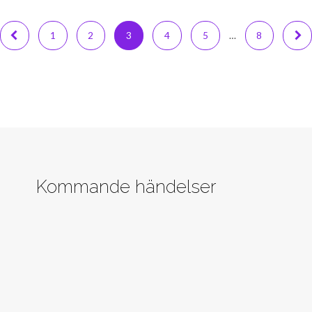
1
2
3
4
5
…
8
Kommande händelser