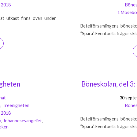
 2018
Bönes
1 Mosebo
rat utkast finns ovan under
Betelförsamlingens bönesko
”Spara”. Eventuella frågor sk
igheten
Böneskolan, del 3: 
nat
30 septe
n
,
Treenigheten
Bönes
 2018
Betelförsamlingens bönesko
a
,
Johannesevangeliet
,
”Spara”. Eventuella frågor sk
oken