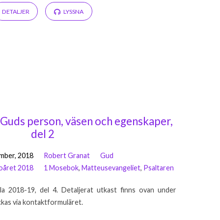
DETALJER
LYSSNA
: Guds person, väsen och egenskaper,
del 2
mber, 2018
Robert Granat
Gud
oåret 2018
1 Mosebok
,
Matteusevangeliet
,
Psaltaren
la 2018-19, del 4. Detaljerat utkast finns ovan under
ickas via kontaktformuläret.