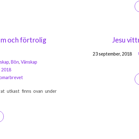
im och förtrolig
Jesu vit
23 september, 2018
askap
,
Bön
,
Vänskap
t 2018
omarbrevet
rat utkast finns ovan under