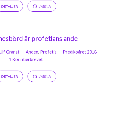
DETALJER
LYSSNA
tnesbörd är profetians ande
Ulf Granat
Anden
,
Profetia
Predikoåret 2018
1 Korintierbrevet
DETALJER
LYSSNA