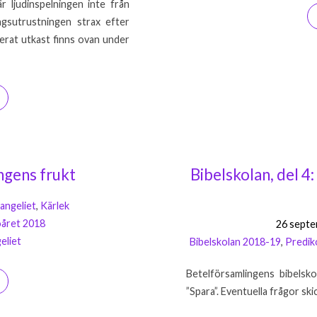
r ljudinspelningen inte från
ngsutrustningen strax efter
jerat utkast finns ovan under
ingens frukt
Bibelskolan, del 4
angeliet
,
Kärlek
oåret 2018
26 septe
eliet
Bibelskolan 2018-19
,
Predik
Betelförsamlingens bibelsko
”Spara”. Eventuella frågor sk