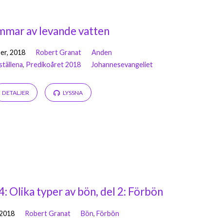
mmar av levande vatten
er, 2018
Robert Granat
Anden
ställena
,
Predikoåret 2018
Johannesevangeliet
DETALJER
LYSSNA
4: Olika typer av bön, del 2: Förbön
 2018
Robert Granat
Bön
,
Förbön