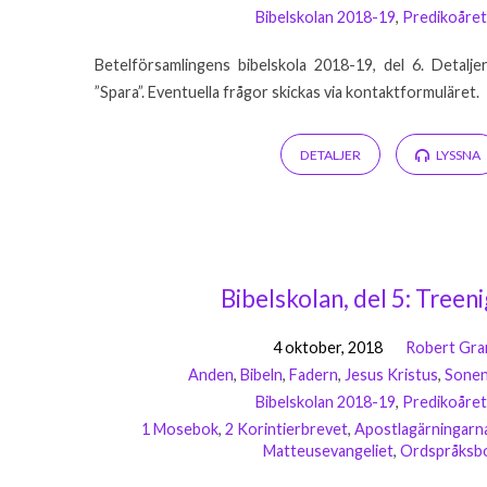
Bibelskolan 2018-19
,
Predikoåret
Betelförsamlingens bibelskola 2018-19, del 6. Detalje
”Spara”. Eventuella frågor skickas via kontaktformuläret.
DETALJER
LYSSNA
Bibelskolan, del 5: Treen
4 oktober, 2018
Robert Gra
Anden
,
Bibeln
,
Fadern
,
Jesus Kristus
,
Sone
Bibelskolan 2018-19
,
Predikoåret
1 Mosebok
,
2 Korintierbrevet
,
Apostlagärningarn
Matteusevangeliet
,
Ordspråksb