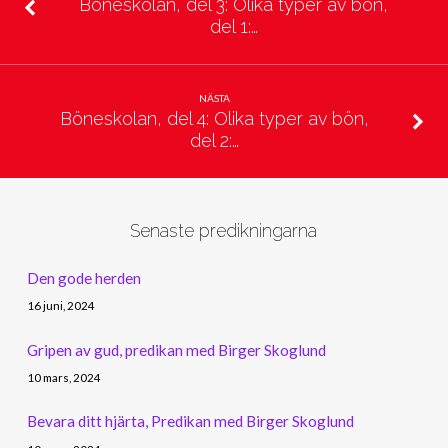
Böneskolan, del 3: Olika typer av bön,
del 1:…
NÄSTA
Böneskolan, del 4: Olika typer av bön,
del 2:…
Senaste predikningarna
Den gode herden
16 juni, 2024
Gripen av gud, predikan med Birger Skoglund
10 mars, 2024
Bevara ditt hjärta, Predikan med Birger Skoglund