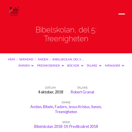
Bibelskolan, del 5:
Treenigheten
HEM
/
SERMONS
/
ANDEN
/
BIBELSKOLAN, DEL 5:…
ÄMNEN
PREDIKOSERIER
BÖCKER
TALARE
MÅNADER
DATUM
TALARE
4 oktober, 2018
Robert Granat
Bibelskolan,
ÄMNE
del
Anden
,
Bibeln
,
Fadern
,
Jesus Kristus
,
Sonen
,
5:
Treenigheten
Treenigheten
SERIE
Bibelskolan 2018-19
,
Predikoåret 2018