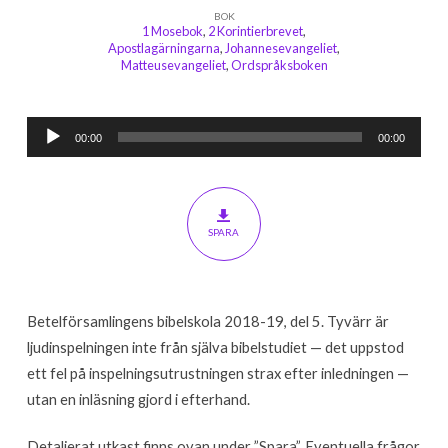
BOK
1 Mosebok
,
2 Korintierbrevet
,
Apostlagärningarna
,
Johannesevangeliet
,
Matteusevangeliet
,
Ordspråksboken
Ljudspelare
00:00
00:00
SPARA
Betelförsamlingens bibelskola 2018-19, del 5. Tyvärr är
ljudinspelningen inte från själva bibelstudiet — det uppstod
ett fel på inspelningsutrustningen strax efter inledningen —
utan en inläsning gjord i efterhand.
Detaljerat utkast finns ovan under ”Spara”. Eventuella frågor