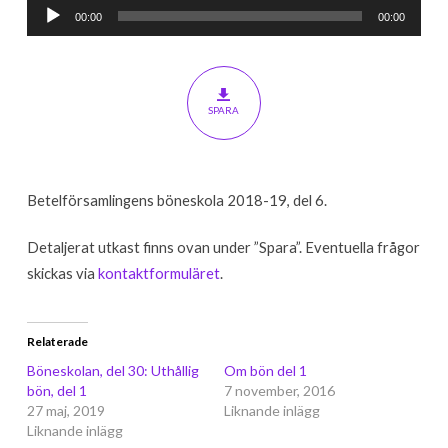
Ljudspelare
typer
00:00
00:00
av
bön,
del
SPARA
4:
Bön
som
Betelförsamlingens böneskola 2018-19, del 6.
djupt
helig
Detaljerat utkast finns ovan under ”Spara”. Eventuella frågor
gemenskap
skickas via
kontaktformuläret
.
Relaterade
Böneskolan, del 30: Uthållig
Om bön del 1
bön, del 1
7 november, 2016
27 maj, 2019
Liknande inlägg
Liknande inlägg