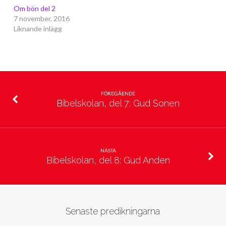
Om bön del 2
7 november, 2016
Liknande inlägg
FÖREGÅENDE
Bibelskolan, del 7: Gud Sonen
NÄSTA
Bibelskolan, del 8: Gud Anden
Senaste predikningarna