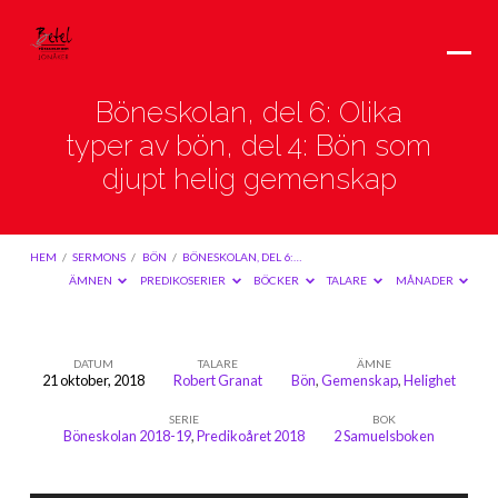
Böneskolan, del 6: Olika
typer av bön, del 4: Bön som
djupt helig gemenskap
HEM
/
SERMONS
/
BÖN
/
BÖNESKOLAN, DEL 6:…
ÄMNEN
PREDIKOSERIER
BÖCKER
TALARE
MÅNADER
DATUM
TALARE
ÄMNE
21 oktober, 2018
Robert Granat
Bön
,
Gemenskap
,
Helighet
Böneskolan,
SERIE
BOK
del
Böneskolan 2018-19
,
Predikoåret 2018
2 Samuelsboken
6:
Olika