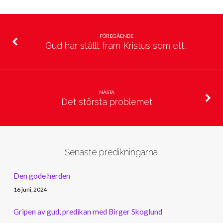
FÖREGÅENDE
Gud har ställt fram Kristus som ett…
NÄSTA
Det största problemet
Senaste predikningarna
Den gode herden
16 juni, 2024
Gripen av gud, predikan med Birger Skoglund