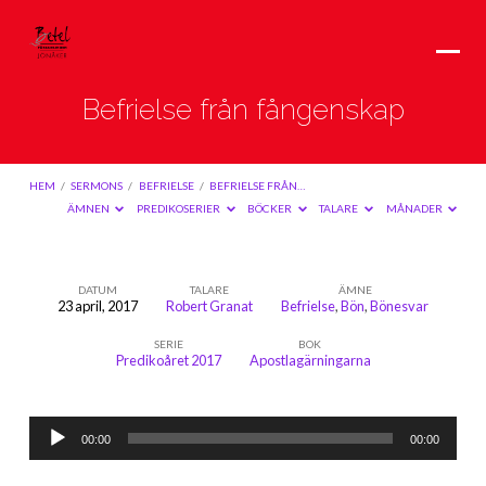
Befrielse från fångenskap
HEM
/
SERMONS
/
BEFRIELSE
/
BEFRIELSE FRÅN…
ÄMNEN
PREDIKOSERIER
BÖCKER
TALARE
MÅNADER
DATUM
TALARE
ÄMNE
23 april, 2017
Robert Granat
Befrielse
,
Bön
,
Bönesvar
Befrielse
SERIE
BOK
från
Predikoåret 2017
Apostlagärningarna
fångenskap
Ljudspelare
00:00
00:00