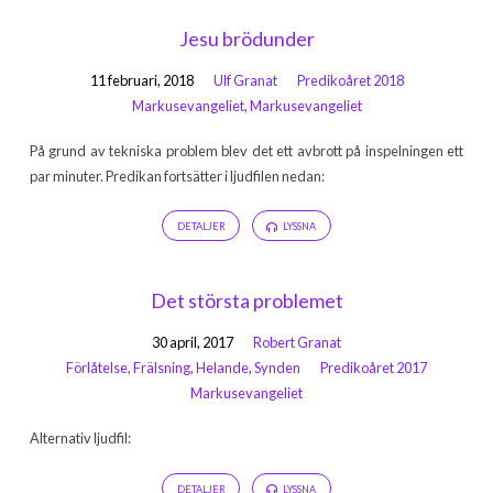
Jesu brödunder
11 februari, 2018
Ulf Granat
Predikoåret 2018
Markusevangeliet
,
Markusevangeliet
På grund av tekniska problem blev det ett avbrott på inspelningen ett
par minuter. Predikan fortsätter i ljudfilen nedan:
DETALJER
LYSSNA
Det största problemet
30 april, 2017
Robert Granat
Förlåtelse
,
Frälsning
,
Helande
,
Synden
Predikoåret 2017
Markusevangeliet
Alternativ ljudfil:
DETALJER
LYSSNA