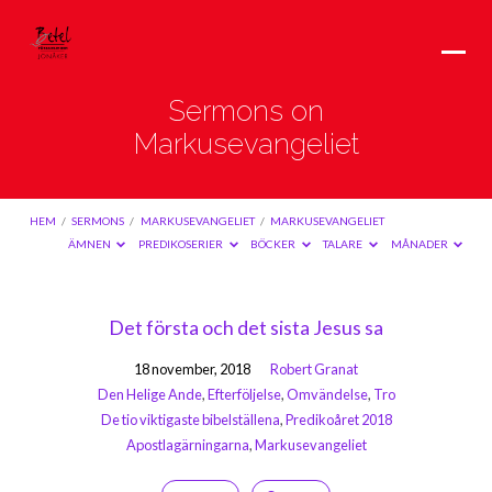
Sermons on
Markusevangeliet
HEM
/
SERMONS
/
MARKUSEVANGELIET
/
MARKUSEVANGELIET
ÄMNEN
PREDIKOSERIER
BÖCKER
TALARE
MÅNADER
Sermons
Det första och det sista Jesus sa
on
18 november, 2018
Robert Granat
Markusevangeliet
Den Helige Ande
,
Efterföljelse
,
Omvändelse
,
Tro
De tio viktigaste bibelställena
,
Predikoåret 2018
Apostlagärningarna
,
Markusevangeliet