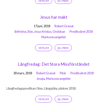
DETALJER
LYSSNA
Jesus har makt
17 juni, 2018
Robert Granat
Befrielse
,
Bön
,
Jesus Kristus
,
Ondskan
Predikoåret 2018
Markusevangeliet
DETALJER
LYSSNA
Långfredag: Det Stora Missförståndet
30 mars, 2018
Robert Granat
Påsk
Predikoåret 2018
Jesaja
,
Markusevangeliet
Långfredagspredikan i Sion, Långsjöby, påsken 2018.
DETALJER
LYSSNA